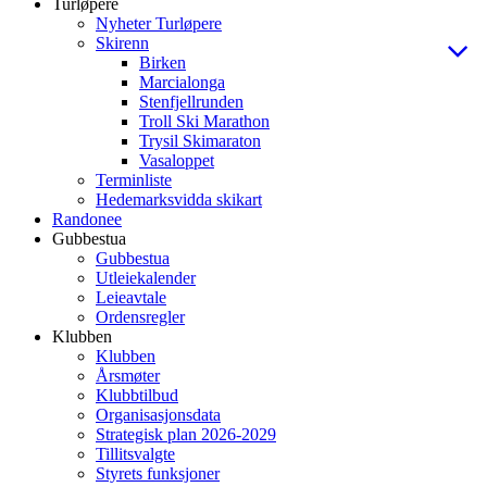
Turløpere
Nyheter Turløpere
Skirenn
Birken
Marcialonga
Stenfjellrunden
Troll Ski Marathon
Trysil Skimaraton
Vasaloppet
Terminliste
Hedemarksvidda skikart
Randonee
Gubbestua
Gubbestua
Utleiekalender
Leieavtale
Ordensregler
Klubben
Klubben
Årsmøter
Klubbtilbud
Organisasjonsdata
Strategisk plan 2026-2029
Tillitsvalgte
Styrets funksjoner