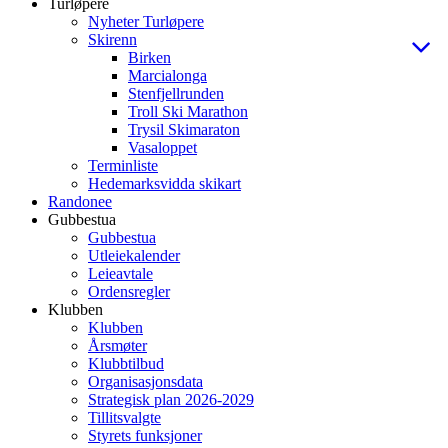
Turløpere
Nyheter Turløpere
Skirenn
Birken
Marcialonga
Stenfjellrunden
Troll Ski Marathon
Trysil Skimaraton
Vasaloppet
Terminliste
Hedemarksvidda skikart
Randonee
Gubbestua
Gubbestua
Utleiekalender
Leieavtale
Ordensregler
Klubben
Klubben
Årsmøter
Klubbtilbud
Organisasjonsdata
Strategisk plan 2026-2029
Tillitsvalgte
Styrets funksjoner