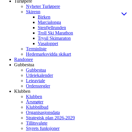
Turløpere
Nyheter Turløpere
Skirenn
Birken
Marcialonga
Stenfjellrunden
Troll Ski Marathon
Trysil Skimaraton
Vasaloppet
Terminliste
Hedemarksvidda skikart
Randonee
Gubbestua
Gubbestua
Utleiekalender
Leieavtale
Ordensregler
Klubben
Klubben
Årsmøter
Klubbtilbud
Organisasjonsdata
Strategisk plan 2026-2029
Tillitsvalgte
Styrets funksjoner