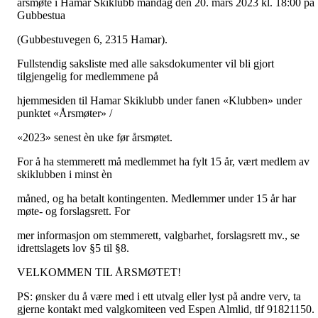
årsmøte i Hamar Skiklubb mandag den 20. mars 2023 kl. 18:00 på
Gubbestua
(Gubbestuvegen 6, 2315 Hamar).
Fullstendig saksliste med alle saksdokumenter vil bli gjort
tilgjengelig for medlemmene på
hjemmesiden til Hamar Skiklubb under fanen «Klubben» under
punktet «Årsmøter» /
«2023» senest èn uke før årsmøtet.
For å ha stemmerett må medlemmet ha fylt 15 år, vært medlem av
skiklubben i minst èn
måned, og ha betalt kontingenten. Medlemmer under 15 år har
møte- og forslagsrett. For
mer informasjon om stemmerett, valgbarhet, forslagsrett mv., se
idrettslagets lov §5 til §8.
VELKOMMEN TIL ÅRSMØTET!
PS: ønsker du å være med i ett utvalg eller lyst på andre verv, ta
gjerne kontakt med valgkomiteen ved Espen Almlid, tlf 91821150.