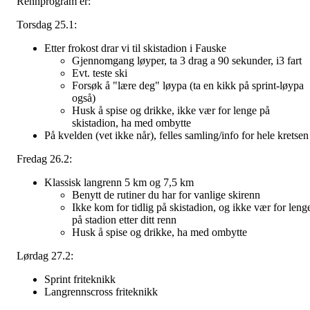
Rennprogram er:
Torsdag 25.1:
Etter frokost drar vi til skistadion i Fauske
Gjennomgang løyper, ta 3 drag a 90 sekunder, i3 fart
Evt. teste ski
Forsøk å "lære deg" løypa (ta en kikk på sprint-løypa
også)
Husk å spise og drikke, ikke vær for lenge på
skistadion, ha med ombytte
På kvelden (vet ikke når), felles samling/info for hele kretsen
Fredag 26.2:
Klassisk langrenn 5 km og 7,5 km
Benytt de rutiner du har for vanlige skirenn
Ikke kom for tidlig på skistadion, og ikke vær for leng
på stadion etter ditt renn
Husk å spise og drikke, ha med ombytte
Lørdag 27.2:
Sprint friteknikk
Langrennscross friteknikk