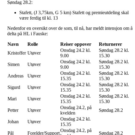
Søndag 28.2:
Stafett, (J 3,75km, G 5 km) Stafett og premieutdeling skal
være ferdig til kl. 13
Nedenfor en oversikt over de som, til nå, har meldt intensjon om å
delta på HL i Fauske:
Navn
Rolle
Reiser oppover
Returnerer
Onsdag 24.2 kl.
Søndag 28.2 kl.
Kristoffer
Utøver
9.00
15.30
Onsdag 24.2 kl.
Søndag 28.2 kl.
Simen
Utøver
9.00
15.30
Onsdag 24.2 kl.
Søndag 28.2 kl.
Andreas
Utøver
15.35
15.30
Onsdag 24.2 kl.
Søndag 28.2 kl.
Sigurd
Utøver
15.35
15.30
Onsdag 24.2 kl.
Søndag 28.2 kl.
Mari
Utøver
15.35
15.30
Onsdag 24.2, på
Petter
Utøver
Søndag 28.2
kvelden
Onsdag 24.2 kl.
Johan
Utøver
15.35
Onsdag 24.2, på
Pål
Forelder/Support
Søndag 28.2