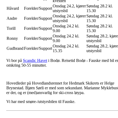
kvelden
Onsdag 24.2, kjører
Søndag 28.2 kl.
Håvard
Forelder/Support
utstyrsbil
15.30
Onsdag 24.2, kjører
Søndag 28.2 kl.
Andre
Forelder/Support
utstyrsbil
15.30
Onsdag 24.2 kl.
Søndag 28.2 kl.
Torill
Forelder/Support
9.00
15.30
Onsdag 24.2 kl.
Søndag 28.2, kjøre
Ronny
Forelder/Support
9.00
utstyrsbil
Onsdag 24.2 kl.
Søndag 28.2, kjøre
Gudbrand
Forelder/Support
15.35
utstyrsbil
Vi bor på
Scandic Havet
i Bodø. Reisetid Bodø - Fauske med bil e
omkring 50-55 minutter.
Hovedleder på Hovedlandsrennet for Hedmark Skikrets er Helge
Brynestad. Bjørn Sørli er med som sekundant. Marianne Myklebus
er der, og er (med)ansvarlig for ski-cross løypa.
Vi har med smøre-/utstyrsbilen til Fauske.