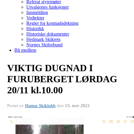
Referat styremøter
Utvalgenes funksjoner
Innmelding
Vedtekter
Regler for kostnadsdekning
Historikk
Historiske dokumenter
Hedmark Skikrets
Norges Skiforbund
Bli medlem
VIKTIG DUGNAD I
FURUBERGET LØRDAG
20/11 kl.10.00
Postet av
Hamar Skiklubb
den
15. nov 2021