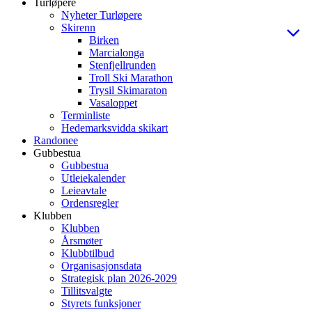
Turløpere
Nyheter Turløpere
Skirenn
Birken
Marcialonga
Stenfjellrunden
Troll Ski Marathon
Trysil Skimaraton
Vasaloppet
Terminliste
Hedemarksvidda skikart
Randonee
Gubbestua
Gubbestua
Utleiekalender
Leieavtale
Ordensregler
Klubben
Klubben
Årsmøter
Klubbtilbud
Organisasjonsdata
Strategisk plan 2026-2029
Tillitsvalgte
Styrets funksjoner